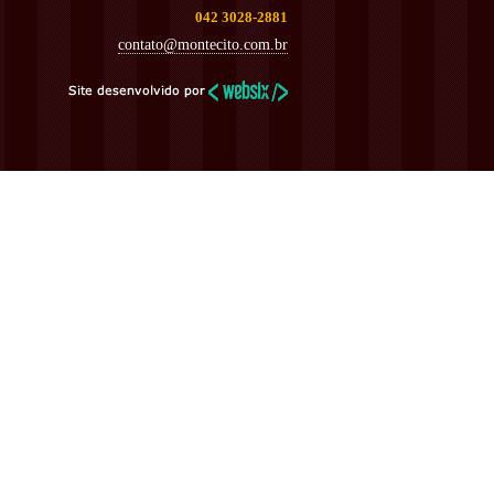
042 3028-2881
contato@montecito.com.br